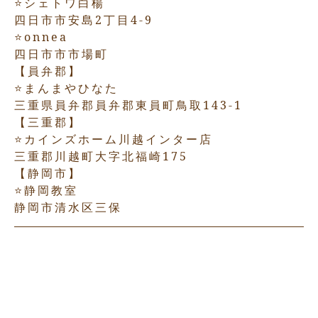
⭐️シェトワ白楊
四日市市安島2丁目4-9
⭐️onnea
四日市市市場町
【員弁郡】
⭐️まんまやひなた
三重県員弁郡員弁郡東員町鳥取143-1
【三重郡】
⭐️カインズホーム川越インター店
三重郡川越町大字北福崎175
【静岡市】
⭐️静岡教室
静岡市清水区三保