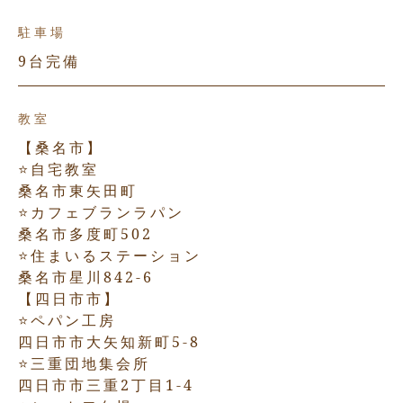
駐車場
9台完備
教室
【桑名市】
⭐️自宅教室
桑名市東矢田町
⭐️カフェブランラパン
桑名市多度町502
⭐️住まいるステーション
桑名市星川842-6
【四日市市】
⭐️ペパン工房
四日市市大矢知新町5-8
⭐️三重団地集会所
四日市市三重2丁目1-4